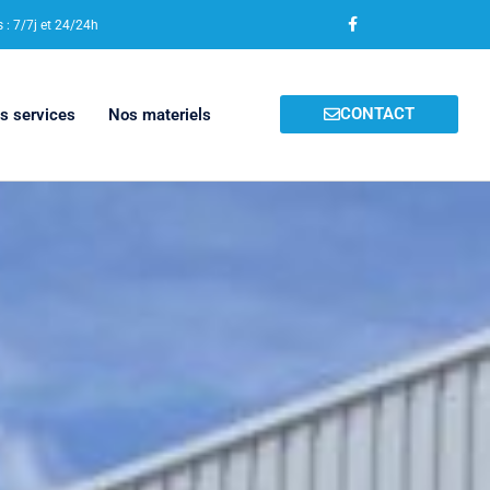
F
a
: 7/7j et 24/24h
c
e
b
o
o
CONTACT
s services
Nos materiels
k
-
f