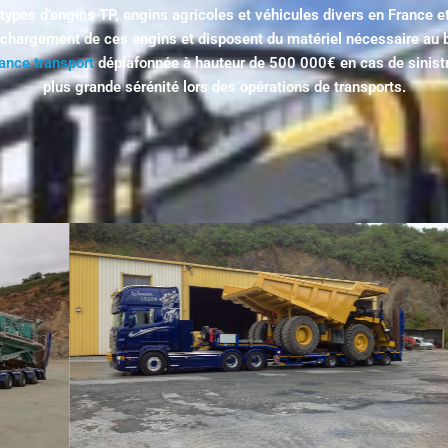
 types d’engins TP, engins agricoles et véhicules divers en France 
chargement de ces engins et disposent du matériel nécessaire au b
ance transport
déplafonnée à hauteur de 500 000€ en cas de sinistre
plus grande sérénité lors des opérations de transports.