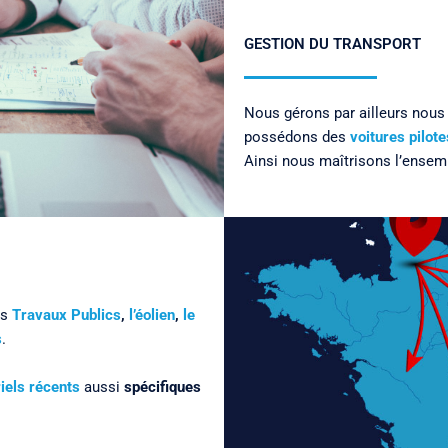
GESTION DU TRANSPORT
Nous gérons par ailleurs nou
possédons des
voitures pilote
Ainsi nous maîtrisons l’ensem
es
Travaux Publics
,
l’éolien
,
le
s
.
iels récents
aussi
spécifiques