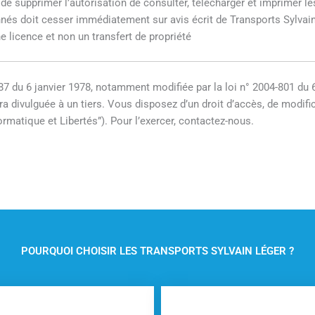
 de supprimer l’autorisation de consulter, télécharger et imprimer l
és doit cesser immédiatement sur avis écrit de Transports Sylvai
e licence et non un transfert de propriété
87 du 6 janvier 1978, notamment modifiée par la loi n° 2004-801 du 6 
ra divulguée à un tiers. Vous disposez d’un droit d’accès, de modific
ormatique et Libertés”). Pour l’exercer, contactez-nous.
POURQUOI CHOISIR LES TRANSPORTS SYLVAIN LÉGER ?