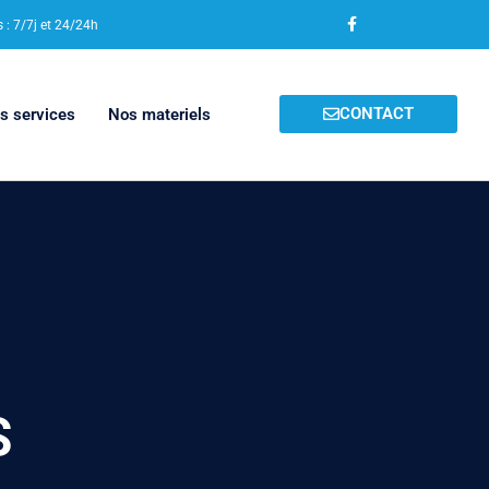
F
a
: 7/7j et 24/24h
c
e
b
o
o
CONTACT
s services
Nos materiels
k
-
f
S