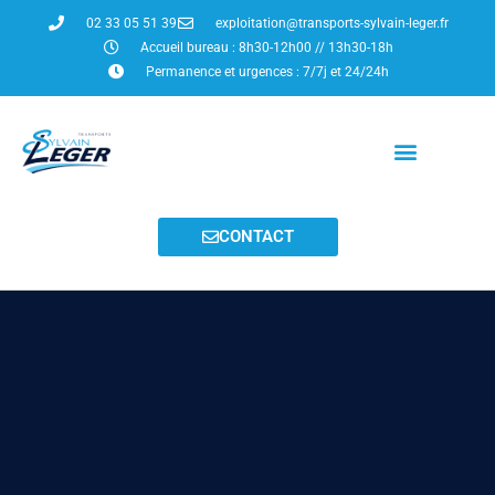
Aller
02 33 05 51 39
exploitation@transports-sylvain-leger.fr
au
Accueil bureau : 8h30-12h00 // 13h30-18h
contenu
Permanence et urgences : 7/7j et 24/24h
CONTACT